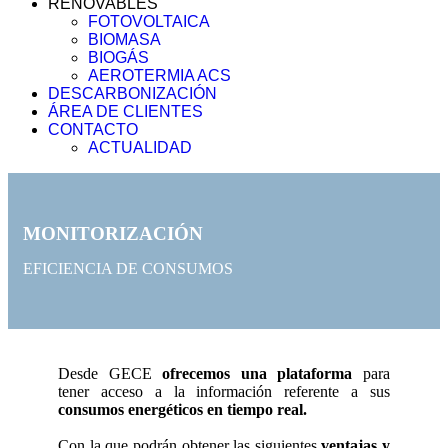
RENOVABLES
FOTOVOLTAICA
BIOMASA
BIOGÁS
AEROTERMIA ACS
DESCARBONIZACIÓN
ÁREA DE CLIENTES
CONTACTO
ACTUALIDAD
MONITORIZACIÓN
EFICIENCIA DE CONSUMOS
Desde GECE
ofrecemos una plataforma
para
tener acceso a la información referente a sus
consumos energéticos en tiempo real.
Con la que podrán obtener las siguientes
ventajas y